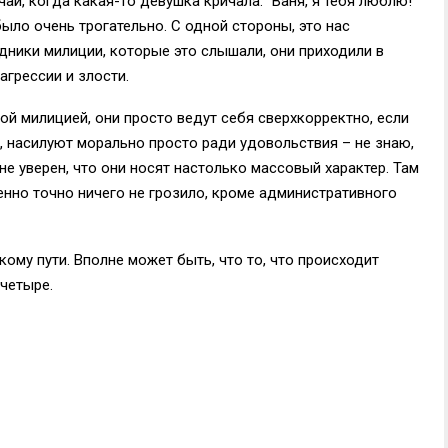
чай, когда какая-то девушка кричала: "Ваня, я тебя люблю!
ыло очень трогательно. С одной стороны, это нас
удники милиции, которые это слышали, они приходили в
агрессии и злости.
й милицией, они просто ведут себя сверхкорректно, если
, насилуют морально просто ради удовольствия – не знаю,
я не уверен, что они носят настолько массовый характер. Там
нно точно ничего не грозило, кроме административного
ому пути. Вполне может быть, что то, что происходит
 четыре.