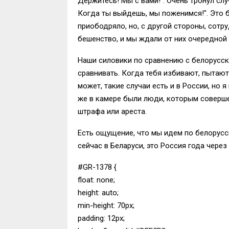
Держитесь! Мы с вами!". Очень тронул слу
Когда ты выйдешь, мы поженимся!". Это б
приободряло, но, с другой стороны, сотр
бешенство, и мы ждали от них очередной 
Наши силовики по сравнению с белорусско
сравнивать. Когда тебя избивают, пытают
может, такие случаи есть и в России, но 
же в камере были люди, которым соверше
штрафа или ареста.
Есть ощущение, что мы идем по белорусск
сейчас в Беларуси, это Россия года через
#GR-1378 {
float: none;
height: auto;
min-height: 70px;
padding: 12px;