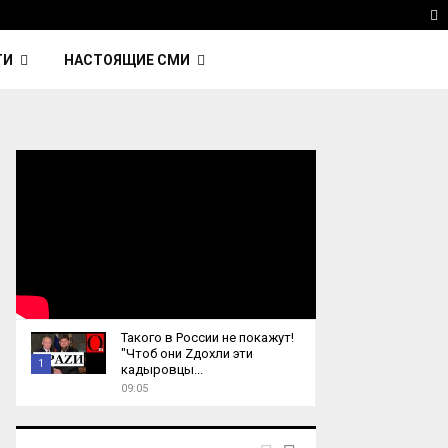
 Kavinsky — автор трека Nightcall из фильма…
Reu
T
ТИ
НАСТОЯЩИЕ СМИ
Такого в России не покажут!
"Чтоб они Zдохли эти
1
кадыровцы...
09:05
T
h
u