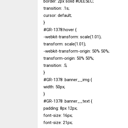
border: 2px solid #DEE5EC;
transition: .1s;
cursor: default;
}
#GR-1378:hover {
-webkit-transform: scale(1.01);
transform: scale(1.01);
-webkit-transform-origin: 50% 50%;
transform-origin: 50% 50%;
transition: .5;
}
#GR-1378 .banner__img {
width: 50px;
}
#GR-1378 .banner__text {
padding: 8px 12px;
font-size: 16px;
font-size: 21px;