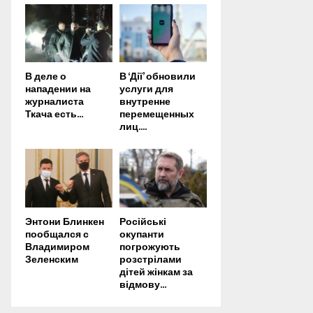
В деле о
В ‘Дії’ обновили
нападении на
услуги для
журналиста
внутренне
Ткача есть...
перемещенных
лиц....
Энтони Блинкен
Російські
пообщался с
окупанти
Владимиром
погрожують
Зеленским
розстрілами
дітей жінкам за
відмову...