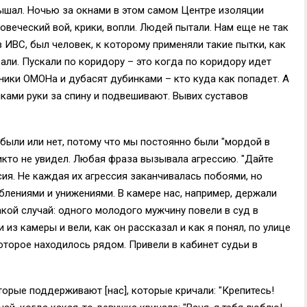
лышал. Ночью за окнами в этом самом Центре изоляции
веческий вой, крики, вопли. Людей пытали. Нам еще не так
в ИВС, был человек, к которому применяли такие пытки, как
вали. Пускали по коридору – это когда по коридору идет
ники ОМОНа и дубасят дубинками – кто куда как попадет. А
иками руки за спину и подвешивают. Вывих суставов
были или нет, потому что мы постоянно были "мордой в
никто не увидел. Любая фраза вызывала агрессию. "Дайте
ессия. Не каждая их агрессия заканчивалась побоями, но
лениями и унижениями. В камере нас, например, держали
такой случай: одного молодого мужчину повели в суд в
и из камеры и вели, как он рассказал и как я понял, по улице
которое находилось рядом. Привели в кабинет судьи в
торые поддерживают [нас], которые кричали: "Крепитесь!