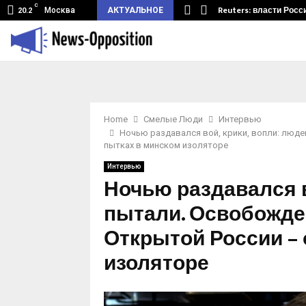
C
земный туннель из Беларуси.…
Reuters: власти Росс
Москва
АКТУАЛЬНОЕ
20.2
Home
Смелые Люди
Интервью
Ночью раздавался вой, крики, вопли: люд
пытках в минском изоляторе
Интервью
Ночью раздавался в
пытали. Освобожде
Открытой России – 
изоляторе