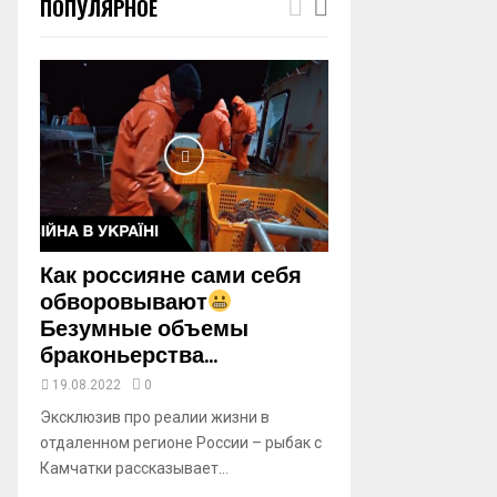
ПОПУЛЯРНОЕ
m
b
n
a
i
l
y
o
u
t
u
b
Как россияне сами себя
e
обворовывают
Безумные объемы
браконьерства...
19.08.2022
0
Эксклюзив про реалии жизни в
отдаленном регионе России – рыбак с
Камчатки рассказывает...