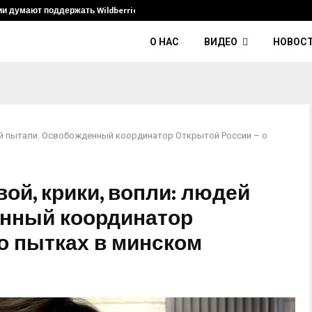
ии думают поддержать Wildberries и его…
Умер диджей
О НАС
ВИДЕО
НОВОС
ей пытали. Освобожденный координатор Открытой России – о
ой, крики, вопли: людей
нный координатор
о пытках в минском