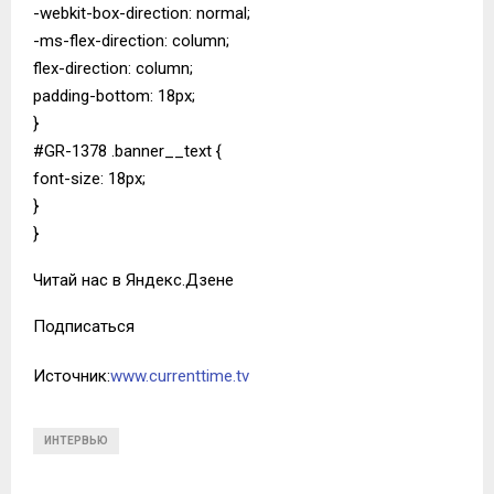
-webkit-box-direction: normal;
-ms-flex-direction: column;
flex-direction: column;
padding-bottom: 18px;
}
#GR-1378 .banner__text {
font-size: 18px;
}
}
Читай нас в Яндекс.Дзене
Подписаться
Источник:
www.currenttime.tv
ИНТЕРВЬЮ