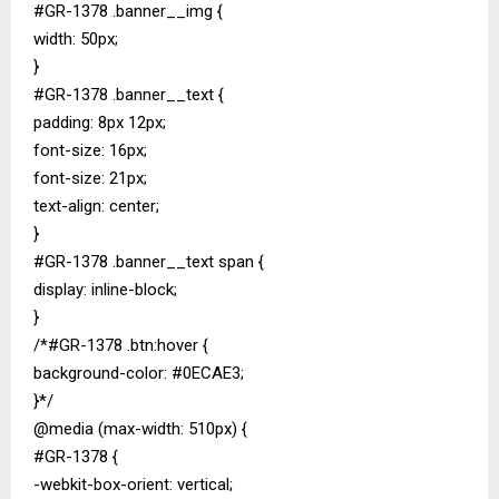
#GR-1378 .banner__img {
width: 50px;
}
#GR-1378 .banner__text {
padding: 8px 12px;
font-size: 16px;
font-size: 21px;
text-align: center;
}
#GR-1378 .banner__text span {
display: inline-block;
}
/*#GR-1378 .btn:hover {
background-color: #0ECAE3;
}*/
@media (max-width: 510px) {
#GR-1378 {
-webkit-box-orient: vertical;