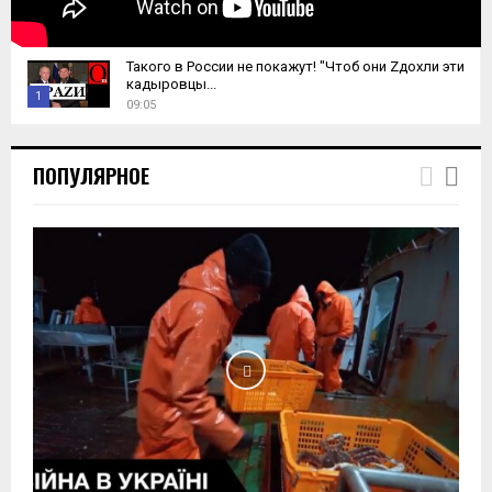
Такого в России не покажут! "Чтоб они Zдохли эти
кадыровцы...
1
09:05
T
h
ПОПУЛЯРНОЕ
u
m
b
n
a
i
l
y
o
u
t
u
b
e