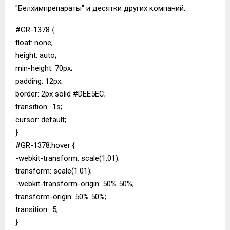
"Белхимпрепараты" и десятки других компаний.
#GR-1378 {
float: none;
height: auto;
min-height: 70px;
padding: 12px;
border: 2px solid #DEE5EC;
transition: .1s;
cursor: default;
}
#GR-1378:hover {
-webkit-transform: scale(1.01);
transform: scale(1.01);
-webkit-transform-origin: 50% 50%;
transform-origin: 50% 50%;
transition: .5;
}