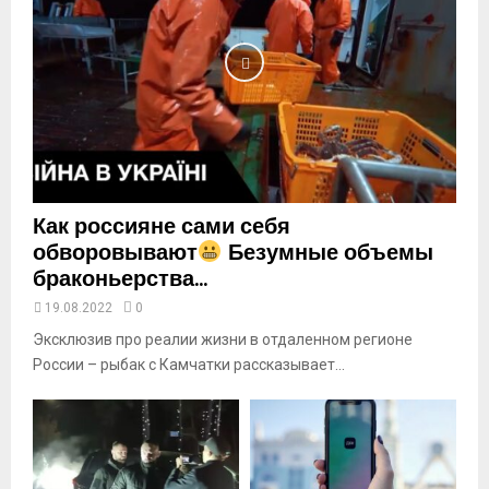
l
y
o
u
t
u
b
e
Как россияне сами себя
обворовывают
Безумные объемы
браконьерства...
19.08.2022
0
Эксклюзив про реалии жизни в отдаленном регионе
России – рыбак с Камчатки рассказывает...