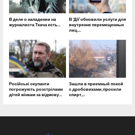
В деле о нападении на
В ‘Дії’ обновили услуги для
журналиста Ткача есть...
внутренне перемещенных
лиц....
Російські окупанти
Зашли в приемный покой
погрожують розстрілами
с дробовиками, просили
дітей жінкам за відмову...
спирт,...